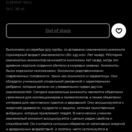
ELEMENT SOUL
SKU:
ЭВ-16
Out of stock
Выполнено из серебра 925 пробы, со вставками окаменелого аммонита
(примерный возраст окаменелости 160-145 млн. Лет назад). РИстория
окаменелых аммонитов начинается миллионы лет назад, когда эти
древние морские создания обитали в мировых океанах. Аммониты
были морскими моллюсками, близкими родственниками
современных головоногих, таких как осьминоги и каракатицы. Они
обладали уникальной спиральной раковиной с характерными
ребрами, которые делали их узнаваемыми среди других
окаменелостей. Сегодня окаменелые аммониты являются объектами
увлечения для коллекционеров и палеонтологов, а также объектами
интереса для магических практик и верований. Они ассоциируются с
энергией древности, мудрости и защиты, источая таинственные
вибрации, которые привлекают людей. В магических учениях
окаменелый аммонит ассоциируется с целым рядом свойств и
способностей. Он считается сильным оберегом от негативных энергий
и вредоносных воздействий, и поэтому часто используется в