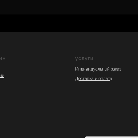
КОЛЛЕКЦИЯ "GREEN RAY"
ин
услуги
Индивидуальный заказ
ии
Доставка и оплат
а