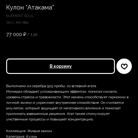
Кулон “Атакама”
ELEMENT SOUL
SKU:
ЖК-88а
77 000
₽
/
1 pc
В корзину
Выполнено из серебра 925 пробы, со вставкой агата.
Минерал обладает успокаивающим эффектом, помогая снизить
уровень стресса и тревожности. Этот камень способствует гармонии в
личной жизни и укрепляет внутреннее спокойствие. Он считается
амулетом, который защищает от негативного влияния и помогает
принимать взвешенные решения. Агат также стимулирует
умственные процессы и повышает концентрацию.
Коллекция: Живые камни
Категория: Кулон