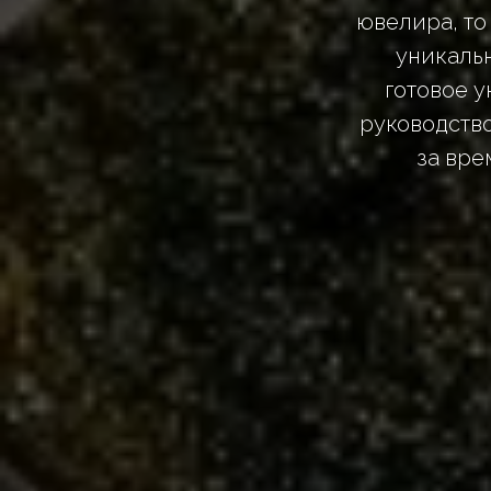
ювелира, то
уникальн
готовое у
руководств
за вре