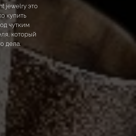
 jewelry это
ко купить
под чутким
ля, который
о дела.