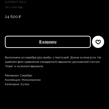
ELEMENT SOUL
SKU:
МИ-86в
24 600
₽
В корзину
Выполнено из серебра 925 пробы, с текстурой. Длина кулона 9 см. На
крайнем фото сравнение стандартного варианта удлиненной спички
"Кора" и мужского варианта.
Материал: Серебро
Коллекция: Минимализм
Категория: Кулон