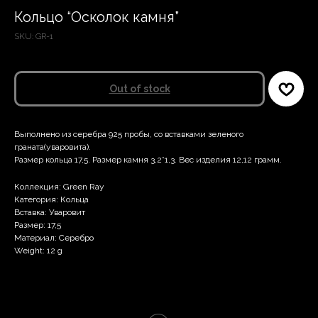
Кольцо “Осколок камня”
SKU:
GR-1
Out of stock
Выполнено из серебра 925 пробы, со вставками зеленого
граната(уваровита).
Размер кольца 17,5. Размер камня 3,2*1,3. Вес изделия 12,12 грамм.
Коллекция: Green Ray
Категория: Кольца
Вставка: Уваровит
Размер: 17,5
Материал: Серебро
Weight: 12 g